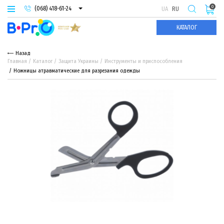
0
(068) 418-61-24
UA
RU
(093) 974-66-94
КАТАЛОГ
(095) 987-29-55
Назад
Главная
Каталог
Защита Украины
Инструменты и приспособления
Ножницы атравматические для разрезания одежды