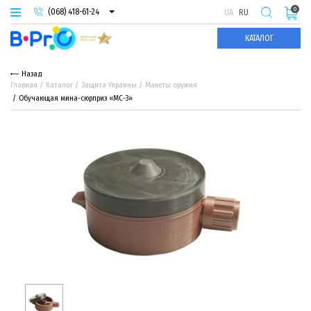
0
(068) 418-61-24
UA
RU
(093) 974-66-94
КАТАЛОГ
(095) 987-29-55
Назад
Главная
Каталог
Защита Украины
Макеты оружия
Обучающая мина-сюрприз «МС-3»