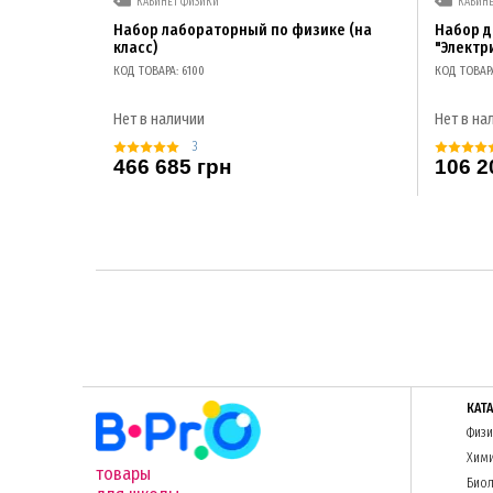
КАБИНЕТ ФИЗИКИ
КАБИН
Набор лабораторный по физике (на
Набор 
класс)
"Электр
КОД ТОВАРА: 6100
КОД ТОВАР
Нет в наличии
Нет в на
3
466 685 грн
106 2
КАТ
Физи
Хим
товары
Биол