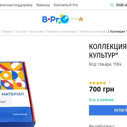
ическая поддержка
Приказы
Контакты B-Pro
(068) 41
(093) 9
(095) 9
Главная
Каталог
Биология
Гербарии и коллекции
Учебные коллекции
Коллекция 
КОЛЛЕКЦИЯ
КУЛЬТУР"
Код товара:
1184
1
700 грн
Есть в наличие
КУПИТ
Мы работаем с: