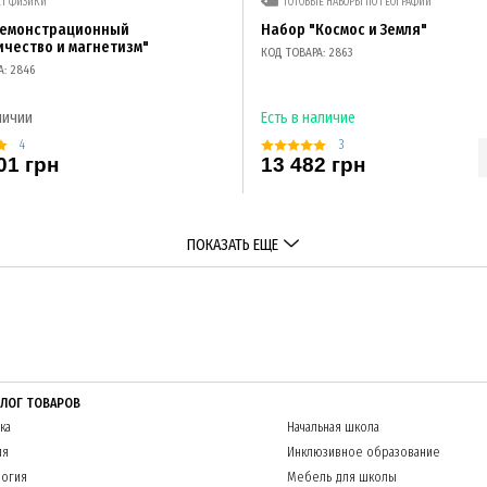
ЕТ ФИЗИКИ
ГОТОВЫЕ НАБОРЫ ПО ГЕОГРАФИИ
демонстрационный
Набор "Космос и Земля"
ичество и магнетизм"
КОД ТОВАРА: 2863
А: 2846
личии
Есть в наличие
4
3
01 грн
13 482 грн
ПОКАЗАТЬ ЕЩЕ
АЛОГ ТОВАРОВ
ка
Начальная школа
ия
Инклюзивное образование
огия
Мебель для школы