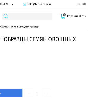
info@b-pro.com.ua
UA
RU
8-61-24
74-66-94
0
87-29-55
Корзина 0 грн
"Образцы семян овощных культур"
 "ОБРАЗЦЫ СЕМЯН ОВОЩНЫХ
Ь