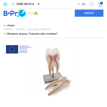
0
(068) 418-61-24
UA
RU
(093) 974-66-94
КАТАЛОГ
(095) 987-29-55
Назад
Главная
Каталог
Биология
Модели
Объемная модель "Строение зуба человека"