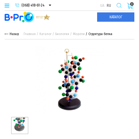
0
(068) 418-61-24
UA
RU
(093) 974-66-94
КАТАЛОГ
(095) 987-29-55
Назад
Главная
Каталог
Биология
Модели
Структура белка