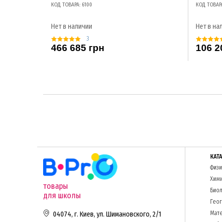
КОД ТОВАРА: 6100
КОД ТОВАР
Нет в наличии
Нет в на
3
466 685 грн
106 2
КАТ
Физи
Хим
товары
Биол
для школы
Гео
Мате
04074, г. Киев, ул. Шимановского, 2/1