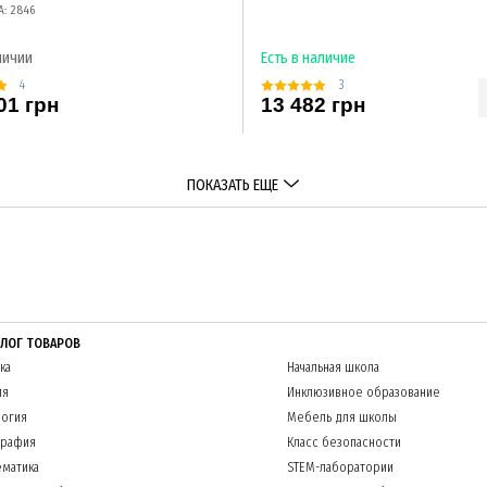
А: 2846
личии
Есть в наличие
4
3
01 грн
13 482 грн
ПОКАЗАТЬ ЕЩЕ
АЛОГ ТОВАРОВ
ка
Начальная школа
ия
Инклюзивное образование
огия
Мебель для школы
графия
Класс безопасности
матика
STEM-лаборатории