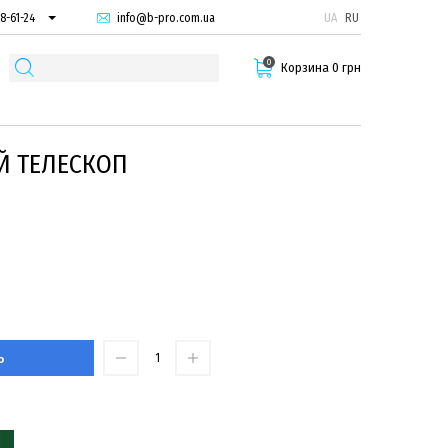
info@b-pro.com.ua
UA
RU
8-61-24
74-66-94
0
87-29-55
Корзина 0 грн
Й ТЕЛЕСКОП
Ь