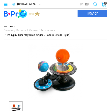
0
(068) 418-61-24
UA
RU
(093) 974-66-94
КАТАЛОГ
(095) 987-29-55
Назад
Главная
Каталог
Физика
Астрономия
Теллурий (действующая модель Солнце-Земля-Луна)