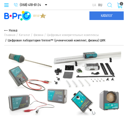
0
(068) 418-61-24
UA
RU
(093) 974-66-94
КАТАЛОГ
(095) 987-29-55
Назад
Главная
Каталог
Физика
Цифровые измерительные комплексы
Цифровая лаборатория Vernier™ (ученический комплект, физика) ЦИК