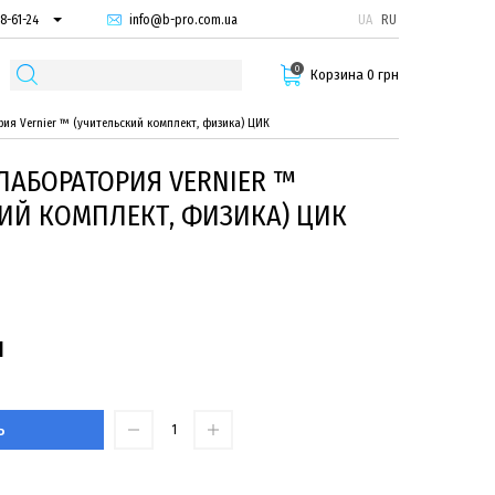
info@b-pro.com.ua
UA
RU
8-61-24
74-66-94
0
87-29-55
Корзина 0 грн
ия Vernier ™ (учительский комплект, физика) ЦИК
АБОРАТОРИЯ VERNIER ™
ИЙ КОМПЛЕКТ, ФИЗИКА) ЦИК
н
Ь