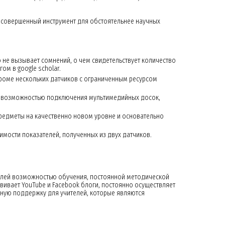
и совершенный инструмент для обстоятельнее научных
 не вызывает сомнений, о чем свидетельствует количество
ом в google scholar.
(кроме нескольких датчиков с ограниченным ресурсом
, с возможностью подключения мультимедийных досок,
редметы на качественно новом уровне и основательно
имости показателей, полученных из двух датчиков.
елей возможностью обучения, постоянной методической
ивает YouTube и Facebook блоги, постоянно осуществляет
ную поддержку для учителей, которые являются