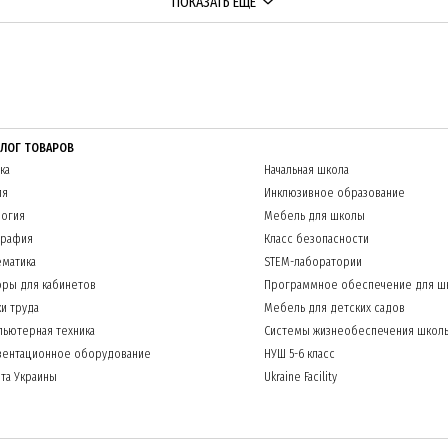
ПОКАЗАТЬ ЕЩЕ
АЛОГ ТОВАРОВ
ка
Начальная школа
ия
Инклюзивное образование
огия
Мебель для школы
графия
Класс безопасности
матика
STEM-лаборатории
ры для кабинетов
Программное обеспечение для ш
и труда
Мебель для детских садов
ьютерная техника
Системы жизнеобеспечения школ
зентационное оборудование
НУШ 5-6 класс
та Украины
Ukraine Facility