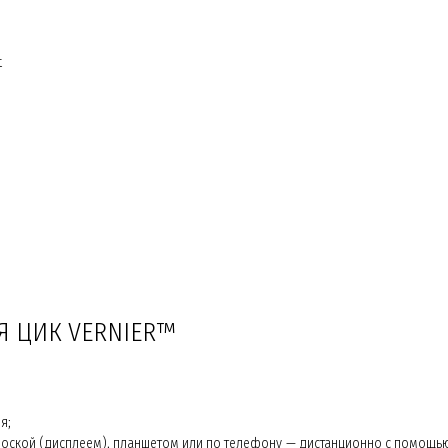
t
 ЦИК VERNIER™
я;
ской (дисплеем), планшетом или по телефону — дистанционно с помощью B