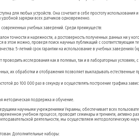
ступна для любых устройств. Она сочетает в себе простоту использования 
 и удобной зарядки всех датчиков одновременно.
 современных учебных заведений. Среди преимуществ:
алон точности и надежности, а достоверность полученных данных ни у кого
я в этом можно, проведя поиск научных публикаций с соответствующим тег
ачества: 5-летний срок гарантии на использование в учебных заведениях 
т проводить исследования как в полевых, так и в лабораторных условиях
ных, их обработки и отображения позволяет выкладывать естественные п
стотой до 100 000 раз в секунду и осуществлять построение графика завис
ая методическая поддержка и обучение.
ведущими научными учреждениями Украины, обеспечивает всех пользоват
еменном учебном процессе, проводит семинары и тренинги, активно разв
реподавательской деятельности, мы осуществляем методологическую науч
тован. Дополнительные наборы: