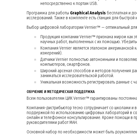
непосредственно к портам USB.
Программа для работы
Graphical Analysis
бесплатная и до
исследований. Также в комплекте есть станция для быстрой
Выбор цифровой лаборатории Vernier™ — оптимальный для
Продукция компании Vernier™ признана миром как эт
научных работ, выполненных с их помощью. Убедитьс
Компания Vernier является эталоном американской к
измерений).
Датчики Vernier полностью автономными и позволяю
компьютеров, смартфонов.
Широкий арсенал способов и методов получения дан
заниматься исследовательской работой.
Уникальная возможность регистрировать данные с ча
ОБУЧЕНИЕ И МЕТОДИЧЕСКАЯ ПОДДЕРЖКА
Всем пользователям ЦИК Vernier™ гарантированы постоянн
Компания-дистрибьютор тесно сотрудничает со школами и 
поддержкой по использованию цифровых лабораторий в совр
онлайн и телефонное консультирование. Кроме помощи в п
руководителями работ МАН.
Основной набор по необходимости может быть доукомплек