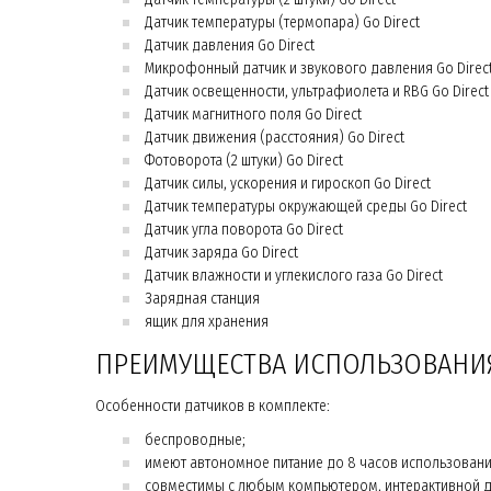
Датчик температуры (термопара) Go Direct
Датчик давления Go Direct
Микрофонный датчик и звукового давления Go Direc
Датчик освещенности, ультрафиолета и RBG Go Direct
Датчик магнитного поля Go Direct
Датчик движения (расстояния) Go Direct
Фотоворота (2 штуки) Go Direct
Датчик силы, ускорения и гироскоп Go Direct
Датчик температуры окружающей среды Go Direct
Датчик угла поворота Go Direct
Датчик заряда Go Direct
Датчик влажности и углекислого газа Go Direct
Зарядная станция
ящик для хранения
ПРЕИМУЩЕСТВА ИСПОЛЬЗОВАНИЯ
Особенности датчиков в комплекте:
беспроводные;
имеют автономное питание до 8 часов использовани
совместимы с любым компьютером, интерактивной до