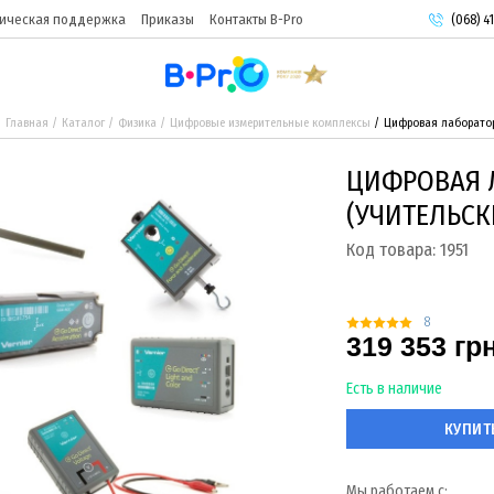
ическая поддержка
Приказы
Контакты B-Pro
(068) 41
(093) 9
(095) 9
Главная
Каталог
Физика
Цифровые измерительные комплексы
Цифровая лаборатор
ЦИФРОВАЯ Л
(УЧИТЕЛЬСК
Код товара:
1951
8
319 353 гр
Есть в наличие
КУПИТ
Мы работаем с: