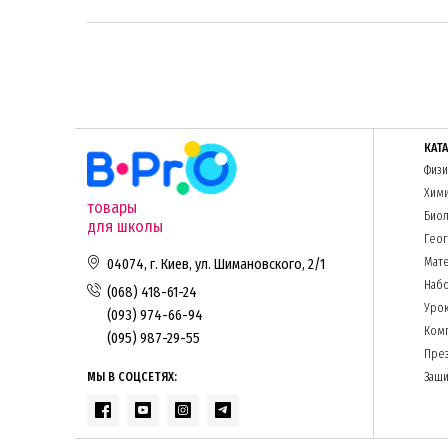
КАТ
Физи
Хим
товары
Биол
для школы
Гео
Мате
04074, г. Киев, ул. Шимановского, 2/1
Набо
(068) 418-61-24
Урок
(093) 974-66-94
Комп
(095) 987-29-55
Пре
МЫ В СОЦСЕТЯХ:
Защи