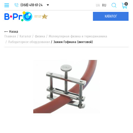
0
(068) 418-61-24
UA
RU
(093) 974-66-94
КАТАЛОГ
(095) 987-29-55
Назад
Главная
Каталог
Физика
Молекулярная физика и термодинамика
Лабораторное оборудование
Зажим Гофмана (винтовой)