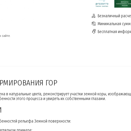
Безналичный расчет
Минимальная сумма
Бесплатная инфор
 сайте.
ОРМИРОВАНИЯ ГОР
ена в натуральные цвета, демонстрирует участки земной коры, изобража
бенности этого процесса и увидеть их собственными глазами.
И
обенностей рельефа Земной поверхности:
аглядном примере;