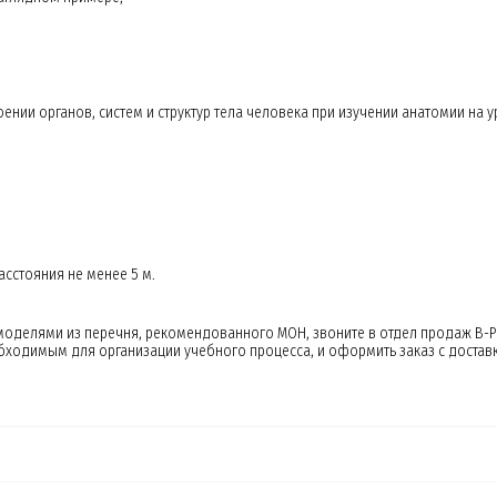
нии органов, систем и структур тела человека при изучении анатомии на у
сстояния не менее 5 м.
оделями из перечня, рекомендованного МОН, звоните в отдел продаж B-Pr
бходимым для организации учебного процесса, и оформить заказ с доставк