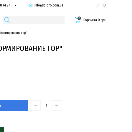
info@b-pro.com.ua
UA
RU
8-61-24
74-66-94
0
87-29-55
Корзина 0 грн
Формирование гор"
ОРМИРОВАНИЕ ГОР"
Ь