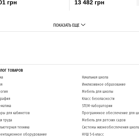
01 грн
13 482 грн
ПОКАЗАТЬ ЕЩЕ
АЛОГ ТОВАРОВ
ка
Начальная школа
ия
Инклюзивное образование
огия
Мебель для школы
графия
Класс безопасности
матика
STEM-лаборатории
ры для кабинетов
Программное обеспечение для ш
и труда
Мебель для детских садов
ьютерная техника
Системы жизнеобеспечения школ
зентационное оборудование
НУШ 5-6 класс