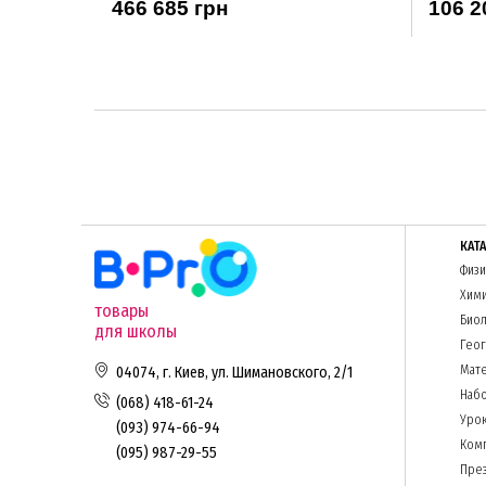
466 685 грн
106 2
КАТ
Физи
Хим
товары
Биол
для школы
Гео
Мате
04074, г. Киев, ул. Шимановского, 2/1
Набо
(068) 418-61-24
Урок
(093) 974-66-94
Комп
(095) 987-29-55
Пре