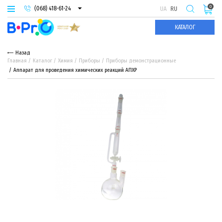
0
(068) 418-61-24
UA
RU
(093) 974-66-94
КАТАЛОГ
(095) 987-29-55
Назад
Главная
Каталог
Химия
Приборы
Приборы демонстрационные
Аппарат для проведения химических реакций АПХР