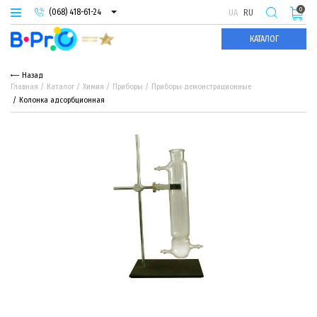
0
(068) 418-61-24
UA
RU
(093) 974-66-94
КАТАЛОГ
(095) 987-29-55
Назад
Главная
Каталог
Химия
Приборы
Приборы демонстрационные
Колонка адсорбционная