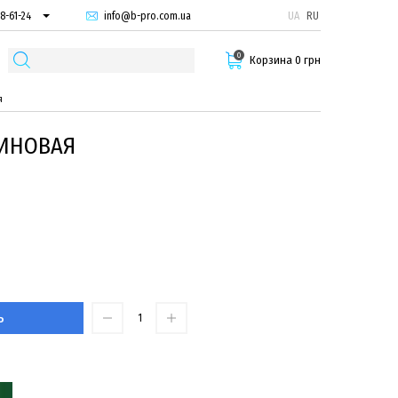
info@b-pro.com.ua
UA
RU
8-61-24
74-66-94
0
87-29-55
Корзина 0 грн
я
ЗИНОВАЯ
Ь