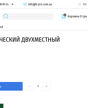
info@b-pro.com.ua
UA
RU
8-61-24
74-66-94
0
87-29-55
Корзина 0 грн
ный
ИЧЕСКИЙ ДВУХМЕСТНЫЙ
Ь