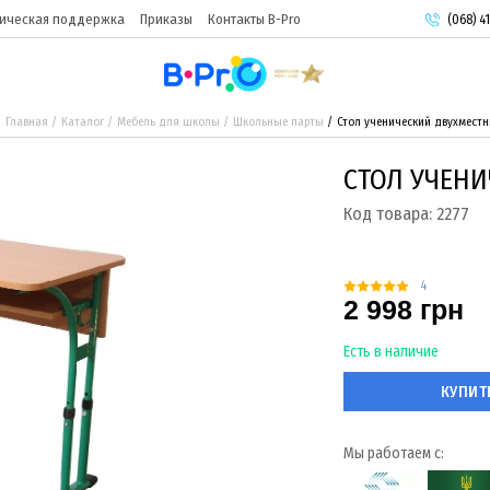
ическая поддержка
Приказы
Контакты B-Pro
(068) 41
(093) 9
(095) 9
Главная
Каталог
Мебель для школы
Школьные парты
Стол ученический двухмест
СТОЛ УЧЕН
Код товара:
2277
4
2 998 грн
Есть в наличие
КУПИТ
Мы работаем с: