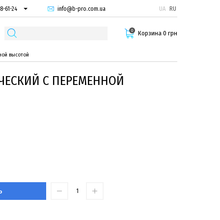
info@b-pro.com.ua
UA
RU
8-61-24
74-66-94
0
87-29-55
Корзина 0 грн
нной высотой
ЧЕСКИЙ С ПЕРЕМЕННОЙ
Ь