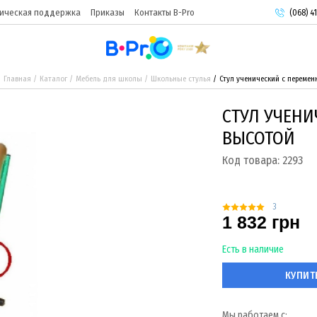
ическая поддержка
Приказы
Контакты B-Pro
(068) 41
(093) 9
(095) 9
Главная
Каталог
Мебель для школы
Школьные стулья
Стул ученический с переме
СТУЛ УЧЕНИ
ВЫСОТОЙ
Код товара:
2293
3
1 832 грн
Есть в наличие
КУПИТ
Мы работаем с: