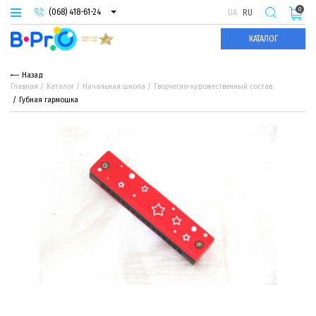
0
(068) 418-61-24
UA
RU
(093) 974-66-94
КАТАЛОГ
(095) 987-29-55
Назад
Главная
Каталог
Начальная школа
Творческо-художественный состав
Губная гармошка