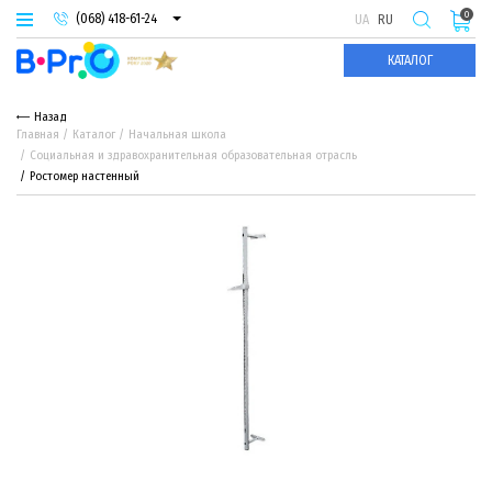
0
(068) 418-61-24
UA
RU
(093) 974-66-94
КАТАЛОГ
(095) 987-29-55
Назад
Главная
Каталог
Начальная школа
Социальная и здравохранительная образовательная отрасль
Ростомер настенный