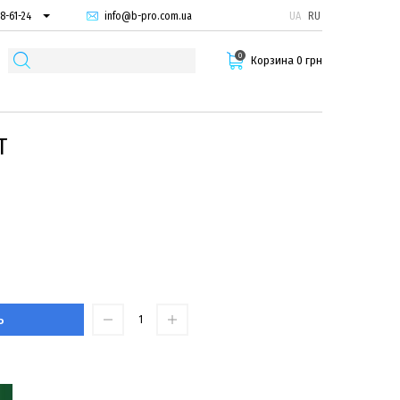
info@b-pro.com.ua
UA
RU
8-61-24
74-66-94
0
87-29-55
Корзина 0 грн
Т
Ь